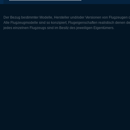
Der Bezug bestimmter Modelle, Hersteller und/oder Versionen von Flugzeugen di
Alle Flugzeugmodelle sind so konzipiert, Flugeigenschaften realistisch denen 
jedes einzelnen Flugzeugs sind im Besitz des jeweiligen Eigentümers.
Europa:
Nordamer
Deutsch
English
English
Français
Čeština
Polski