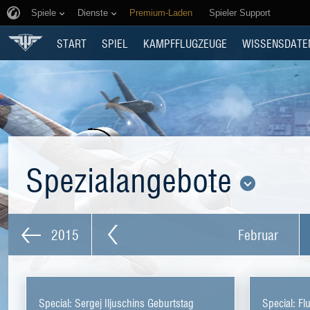
Spiele
Dienste
Premium-Laden
Spieler Support
START
SPIEL
KAMPFFLUGZEUGE
WISSENSDATE
Spezialangebote
2015
Februar
Special: Sergej Iljuschins Geburtstag
Special: F