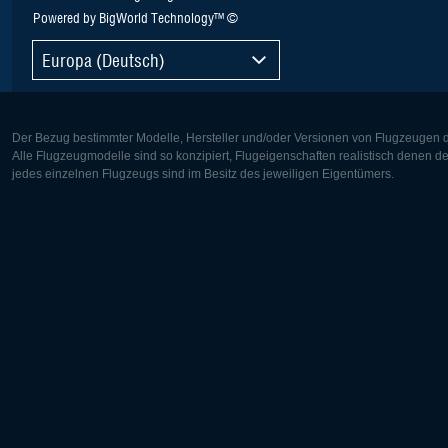
Powered by BigWorld Technology™ ©
Europa (Deutsch)
Der Bezug bestimmter Modelle, Hersteller und/oder Versionen von Flugzeugen di
Alle Flugzeugmodelle sind so konzipiert, Flugeigenschaften realistisch denen 
jedes einzelnen Flugzeugs sind im Besitz des jeweiligen Eigentümers.
Europa:
Nordamer
Deutsch
English
English
Français