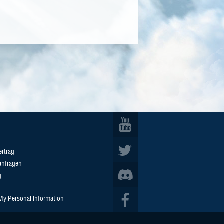
ertrag
anfragen
g
 My Personal Information