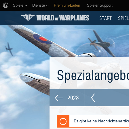
Spiele
Dienste
Premium-Laden
Spieler Support
START
SPIEL
Spezialangeb
2028
Es gibt keine Nachrichtenarti