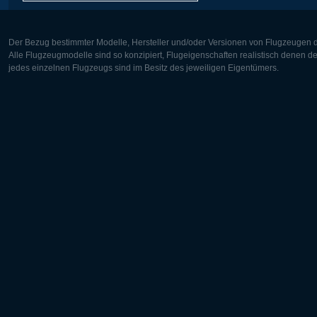
Der Bezug bestimmter Modelle, Hersteller und/oder Versionen von Flugzeugen di
Alle Flugzeugmodelle sind so konzipiert, Flugeigenschaften realistisch denen 
jedes einzelnen Flugzeugs sind im Besitz des jeweiligen Eigentümers.
Europa:
Nordamer
Deutsch
English
English
Français
Čeština
Polski