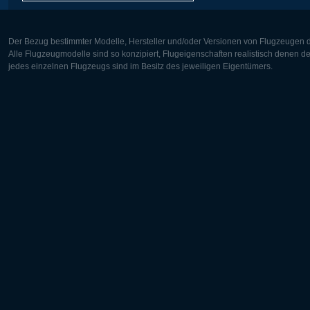
Der Bezug bestimmter Modelle, Hersteller und/oder Versionen von Flugzeugen di
Alle Flugzeugmodelle sind so konzipiert, Flugeigenschaften realistisch denen 
jedes einzelnen Flugzeugs sind im Besitz des jeweiligen Eigentümers.
Europa:
Nordamer
Deutsch
English
English
Français
Čeština
Polski