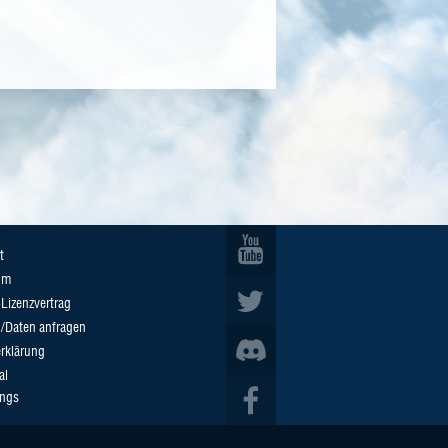
t
um
Lizenzvertrag
n/Daten anfragen
rklärung
al
ings