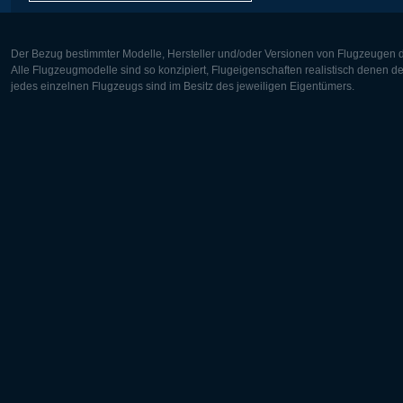
Der Bezug bestimmter Modelle, Hersteller und/oder Versionen von Flugzeugen di
Alle Flugzeugmodelle sind so konzipiert, Flugeigenschaften realistisch denen 
jedes einzelnen Flugzeugs sind im Besitz des jeweiligen Eigentümers.
Europa:
Nordamer
Deutsch
English
English
Français
Čeština
Polski