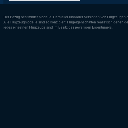
Der Bezug bestimmter Modelle, Hersteller und/oder Versionen von Flugzeugen di
Alle Flugzeugmodelle sind so konzipiert, Flugeigenschaften realistisch denen 
jedes einzelnen Flugzeugs sind im Besitz des jeweiligen Eigentümers.
Europa:
Nordamer
Deutsch
English
English
Français
Čeština
Polski