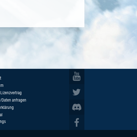
t
um
Lizenzvertrag
n/Daten anfragen
rklärung
al
ings