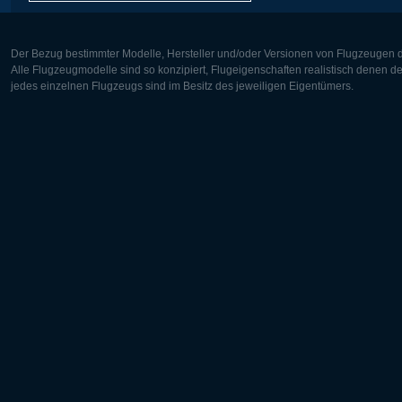
Der Bezug bestimmter Modelle, Hersteller und/oder Versionen von Flugzeugen di
Alle Flugzeugmodelle sind so konzipiert, Flugeigenschaften realistisch denen 
jedes einzelnen Flugzeugs sind im Besitz des jeweiligen Eigentümers.
Europa:
Nordamer
Deutsch
English
English
Français
Čeština
Polski