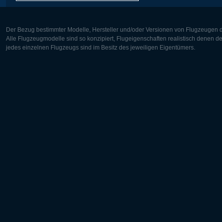
Der Bezug bestimmter Modelle, Hersteller und/oder Versionen von Flugzeugen di
Alle Flugzeugmodelle sind so konzipiert, Flugeigenschaften realistisch denen 
jedes einzelnen Flugzeugs sind im Besitz des jeweiligen Eigentümers.
Europa:
Nordamer
Deutsch
English
English
Français
Čeština
Polski