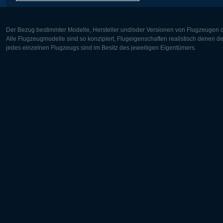
Der Bezug bestimmter Modelle, Hersteller und/oder Versionen von Flugzeugen di
Alle Flugzeugmodelle sind so konzipiert, Flugeigenschaften realistisch denen 
jedes einzelnen Flugzeugs sind im Besitz des jeweiligen Eigentümers.
Europa:
Nordamer
Deutsch
English
English
Français
Čeština
Polski