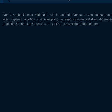
Der Bezug bestimmter Modelle, Hersteller und/oder Versionen von Flugzeugen di
Alle Flugzeugmodelle sind so konzipiert, Flugeigenschaften realistisch denen 
jedes einzelnen Flugzeugs sind im Besitz des jeweiligen Eigentümers.
Europa:
Nordamer
Deutsch
English
English
Français
Čeština
Polski