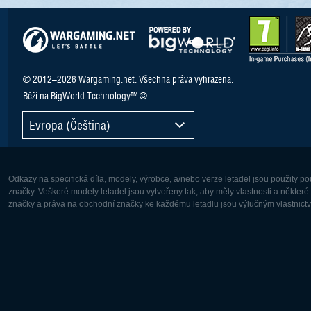
© 2012–2026 Wargaming.net. Všechna práva vyhrazena.
Běží na BigWorld Technology™ ©
Evropa (Čeština)
Odkazy na specifická díla, modely, výrobce, a/nebo verze letadel jsou použity 
značky. Veškeré modely letadel jsou vytvořeny tak, aby měly vlastnosti a někter
značky a práva na obchodní značky ke každému letadlu jsou výlučným vlastnictví
Evropa:
Severní A