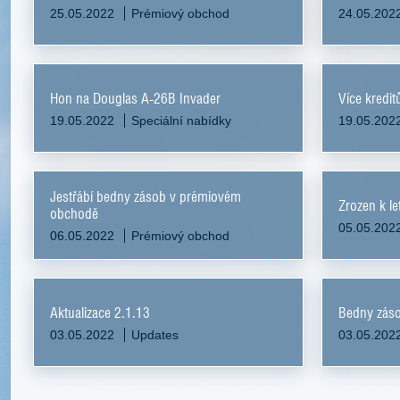
25.05.2022
Prémiový obchod
24.05.202
Hon na Douglas A-26B Invader
Více kredit
19.05.2022
Speciální nabídky
19.05.202
Jestřábí bedny zásob v prémiovém
Zrozen k le
obchodě
05.05.202
06.05.2022
Prémiový obchod
Aktualizace 2.1.13
Bedny záso
03.05.2022
Updates
03.05.202