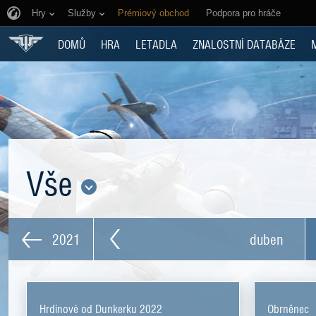
Hry
Služby
Prémiový obchod
Podpora pro hráče
DOMŮ
HRA
LETADLA
ZNALOSTNÍ DATABÁZE
Vše
2021
duben
Hrdinové od Dunkerku 2022
Obrněnec