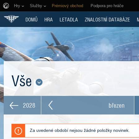
Hry
Služby
Prémiový obchod
Podpora pro hráče
DOMŮ
HRA
LETADLA
ZNALOSTNÍ DATABÁZE
Vše
2028
březen
Za uvedené období nejsou žádné položky novinek.