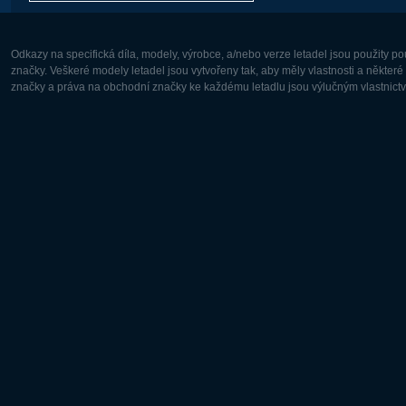
Odkazy na specifická díla, modely, výrobce, a/nebo verze letadel jsou použity 
značky. Veškeré modely letadel jsou vytvořeny tak, aby měly vlastnosti a někter
značky a práva na obchodní značky ke každému letadlu jsou výlučným vlastnictví
Evropa:
Severní A
Deutsch
English
English
Français
Čeština
Polski