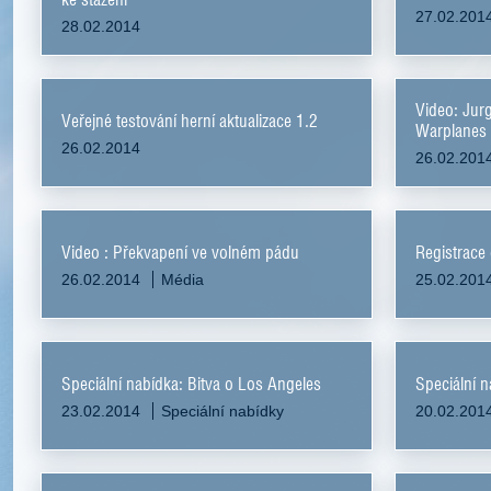
27.02.201
28.02.2014
Video: Jurg
Veřejné testování herní aktualizace 1.2
Warplanes
26.02.2014
26.02.201
Video : Překvapení ve volném pádu
Registrace 
26.02.2014
Média
25.02.201
Speciální nabídka: Bitva o Los Angeles
Speciální n
23.02.2014
Speciální nabídky
20.02.201