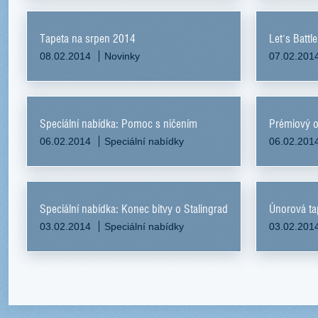
Tapeta na srpen 2014
Let's Battl
08.02.2014
Novinky
07.02.201
Speciální nabídka: Pomoc s ničením
Prémiový o
06.02.2014
Speciální nabídky
06.02.201
Speciální nabídka: Konec bitvy o Stalingrad
Únorová ta
03.02.2014
Speciální nabídky
03.02.201