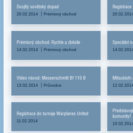
Dvojitý sovětský dopad
Registrace
20.02.2014
Prémiový obchod
20.02.201
Prémiový obchod: Rychle a zběsile
Speciální n
14.02.2014
Prémiový obchod
14.02.201
Video návod: Messerschmitt Bf 110 B
Mitsubishi
13.02.2014
Průvodce
12.02.201
Představuj
Registrace do turnaje Warplanes United
komunity!
11.02.2014
10.02.201