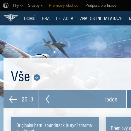
Hry
Služby
Prémiový obchod
Podpora pro hráče
DOMŮ
HRA
LETADLA
ZNALOSTNÍ DATABÁZE
Vše
2013
leden
Originální herní soundtrack je nyní zdarma
Prémiový ob
ke stažení