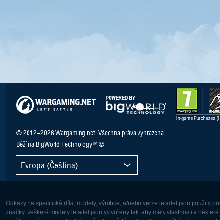
© 2012–2026 Wargaming.net. Všechna práva vyhrazena.
Běží na BigWorld Technology™ ©
Evropa (Čeština)
Odkazy na specifická díla, modely, výrobce, a/nebo verze letadel jsou použity 
značky. Veškeré modely letadel jsou vytvořeny tak, aby měly vlastnosti a někter