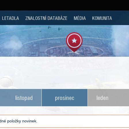
LETADLA
ZNALOSTNÍ DATABÁZE
MÉDIA
KOMUNITA
listopad
prosinec
leden
né položky novinek.