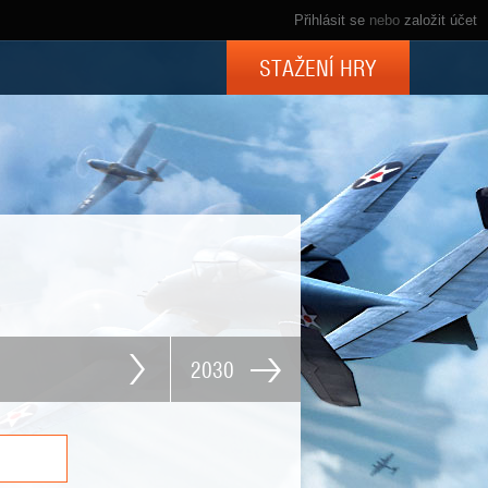
Přihlásit se
nebo
založit účet
STAŽENÍ HRY
2030