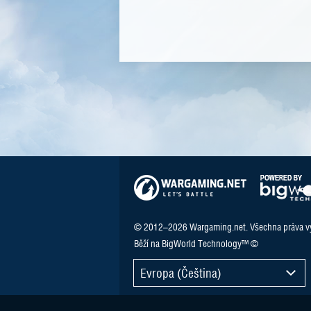
© 2012–2026 Wargaming.net. Všechna práva v
Běží na BigWorld Technology™ ©
Evropa (Čeština)