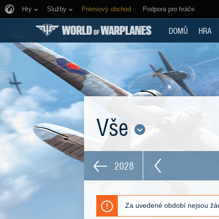
Hry
Služby
Prémiový obchod
Podpora pro hráče
DOMŮ
HRA
Vše
2028
Za uvedené období nejsou žád