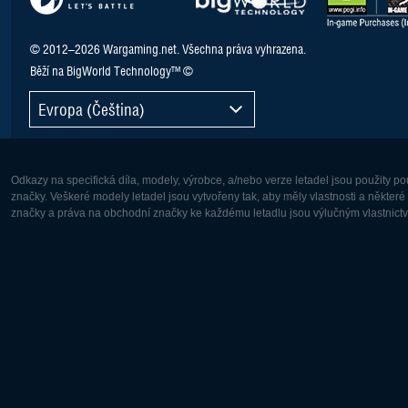
© 2012–2026 Wargaming.net. Všechna práva vyhrazena.
Běží na BigWorld Technology™ ©
Evropa (Čeština)
Odkazy na specifická díla, modely, výrobce, a/nebo verze letadel jsou použity 
značky. Veškeré modely letadel jsou vytvořeny tak, aby měly vlastnosti a někter
značky a práva na obchodní značky ke každému letadlu jsou výlučným vlastnictví
Evropa:
Severní A
Deutsch
English