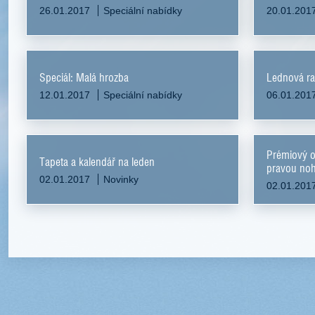
26.01.2017
Speciální nabídky
20.01.201
Speciál: Malá hrozba
Lednová ra
12.01.2017
Speciální nabídky
06.01.201
Prémiový o
Tapeta a kalendář na leden
pravou no
02.01.2017
Novinky
02.01.201