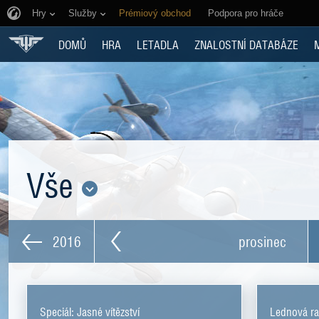
Hry
Služby
Prémiový obchod
Podpora pro hráče
DOMŮ
HRA
LETADLA
ZNALOSTNÍ DATABÁZE
Vše
2016
prosinec
Speciál: Jasné vítězství
Lednová ra