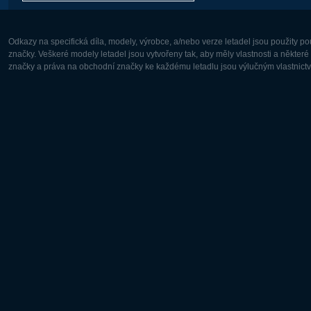
Odkazy na specifická díla, modely, výrobce, a/nebo verze letadel jsou použity 
značky. Veškeré modely letadel jsou vytvořeny tak, aby měly vlastnosti a někter
značky a práva na obchodní značky ke každému letadlu jsou výlučným vlastnictví
Evropa:
Severní A
Deutsch
English
English
Français
Čeština
Polski