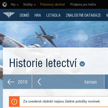
Hry
Služby
Prémiový obchod
Podpora pro hráče
DOMŮ
HRA
LETADLA
ZNALOSTNÍ DATABÁZE
Historie letectví
2019
červen
Za uvedené období nejsou žádné položky novinek.