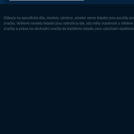
Odkazy na specifická díla, modely, výrobce, a/nebo verze letadel jsou použity 
značky. Veškeré modely letadel jsou vytvořeny tak, aby měly vlastnosti a někter
značky a práva na obchodní značky ke každému letadlu jsou výlučným vlastnictví
Evropa:
Severní A
Deutsch
English
English
Français
Čeština
Polski