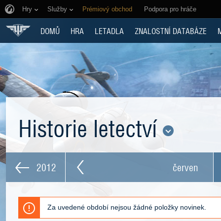
Hry
Služby
Prémiový obchod
Podpora pro hráče
DOMŮ
HRA
LETADLA
ZNALOSTNÍ DATABÁZE
Historie letectví
2012
červen
Za uvedené období nejsou žádné položky novinek.