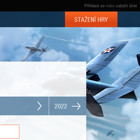
Přihlásit se
nebo
založit účet
STAŽENÍ HRY
2022