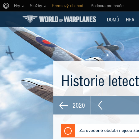
Hry
Služby
Prémiový obchod
Podpora pro hráče
DOMŮ
HRA
Historie letec
2020
Za uvedené období nejsou žád