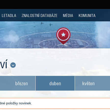
LETADLA
ZNALOSTNÍ DATABÁZE
MÉDIA
KOMUNITA
tví
březen
duben
květen
né položky novinek.