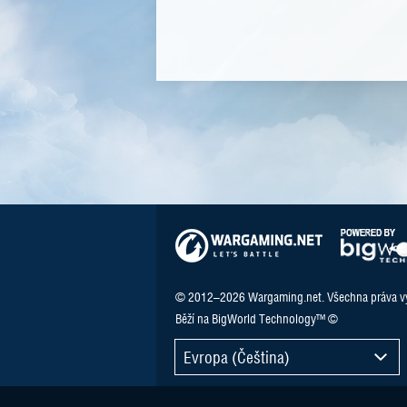
© 2012–2026 Wargaming.net. Všechna práva v
Běží na BigWorld Technology™ ©
Evropa (Čeština)