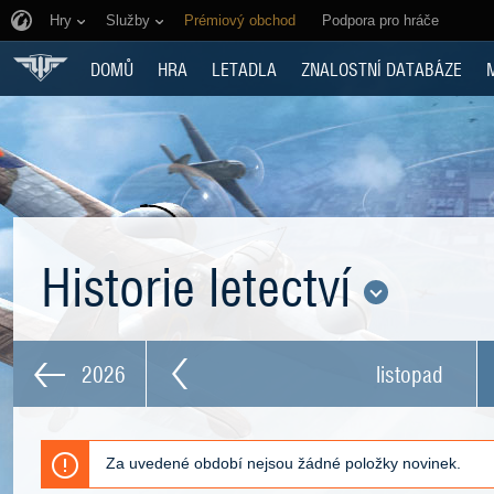
Hry
Služby
Prémiový obchod
Podpora pro hráče
DOMŮ
HRA
LETADLA
ZNALOSTNÍ DATABÁZE
Historie letectví
2026
listopad
Za uvedené období nejsou žádné položky novinek.