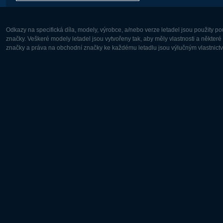
Odkazy na specifická díla, modely, výrobce, a/nebo verze letadel jsou použity 
značky. Veškeré modely letadel jsou vytvořeny tak, aby měly vlastnosti a někter
značky a práva na obchodní značky ke každému letadlu jsou výlučným vlastnictví
Evropa:
Severní A
Deutsch
English
English
Français
Čeština
Polski