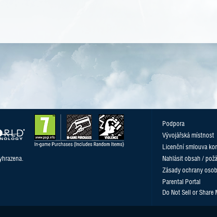
Podpora
Vývojářská místnost
Licenční smlouva kon
yhrazena.
Nahlásit obsah / pož
Zásady ochrany osob
Parental Portal
Do Not Sell or Share