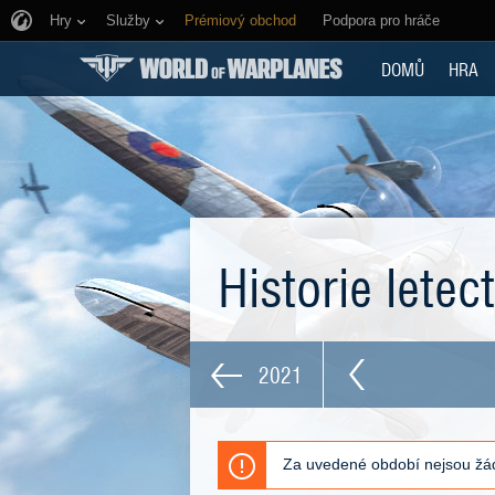
Hry
Služby
Prémiový obchod
Podpora pro hráče
DOMŮ
HRA
Historie letec
2021
Za uvedené období nejsou žád