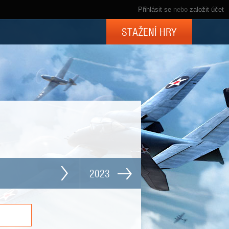
Přihlásit se
nebo
založit účet
STAŽENÍ HRY
2023