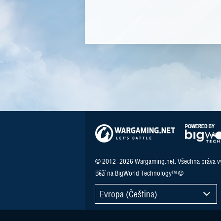
© 2012–2026 Wargaming.net. Všechna práva v
Běží na BigWorld Technology™ ©
Evropa (Čeština)