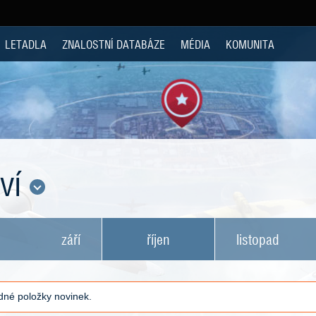
LETADLA
ZNALOSTNÍ DATABÁZE
MÉDIA
KOMUNITA
tví
září
říjen
listopad
né položky novinek.