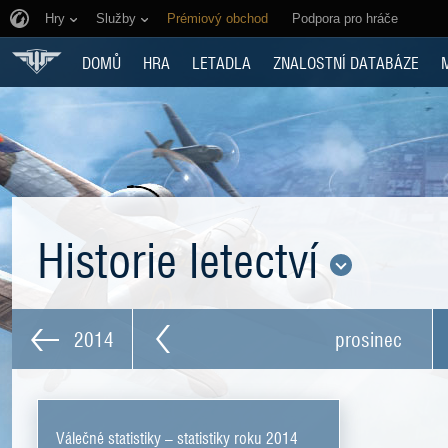
Hry
Služby
Prémiový obchod
Podpora pro hráče
DOMŮ
HRA
LETADLA
ZNALOSTNÍ DATABÁZE
Historie letectví
2014
prosinec
Válečné statistiky – statistiky roku 2014