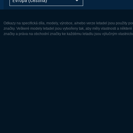
Odkazy na specifická díla, modely, výrobce, a/nebo verze letadel jsou použity 
značky. Veškeré modely letadel jsou vytvořeny tak, aby měly vlastnosti a někter
značky a práva na obchodní značky ke každému letadlu jsou výlučným vlastnictví
Evropa:
Severní A
Deutsch
English
English
Français
Čeština
Polski