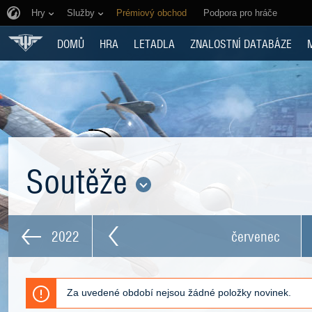
Hry
Služby
Prémiový obchod
Podpora pro hráče
DOMŮ
HRA
LETADLA
ZNALOSTNÍ DATABÁZE
Soutěže
2022
červenec
Za uvedené období nejsou žádné položky novinek.