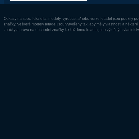
Odkazy na specifická díla, modely, výrobce, a/nebo verze letadel jsou použity 
značky. Veškeré modely letadel jsou vytvořeny tak, aby měly vlastnosti a někter
značky a práva na obchodní značky ke každému letadlu jsou výlučným vlastnictví
Evropa:
Severní A
Deutsch
English
English
Français
Čeština
Polski