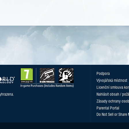
Podpora
Vývojářská místnost
Licenční smlouva kon
yhrazena.
Nahlásit obsah / pož
Zásady ochrany osob
Parental Portal
Do Not Sell or Share