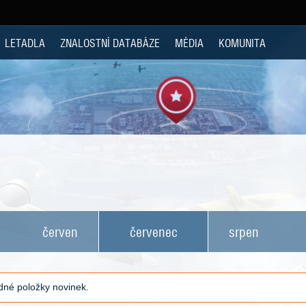
LETADLA
ZNALOSTNÍ DATABÁZE
MÉDIA
KOMUNITA
červen
červenec
srpen
né položky novinek.