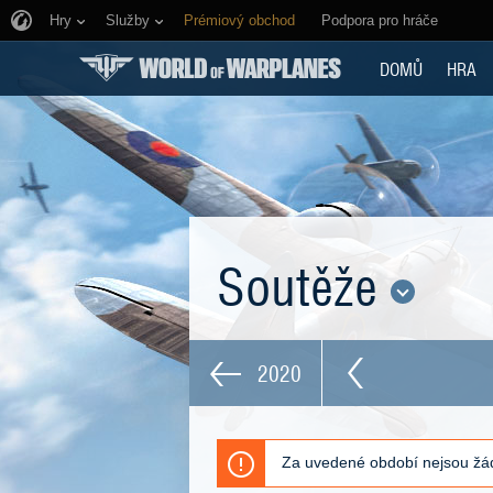
Hry
Služby
Prémiový obchod
Podpora pro hráče
DOMŮ
HRA
Soutěže
2020
Za uvedené období nejsou žád