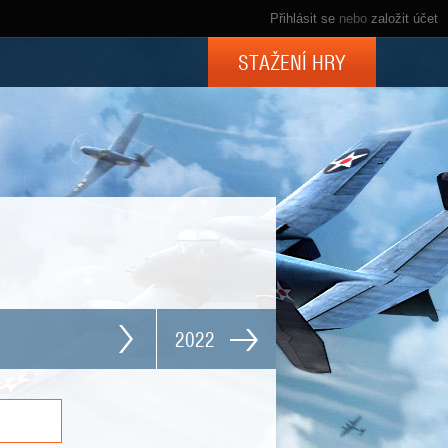
Přihlásit se
nebo
založit účet
STAŽENÍ HRY
2022