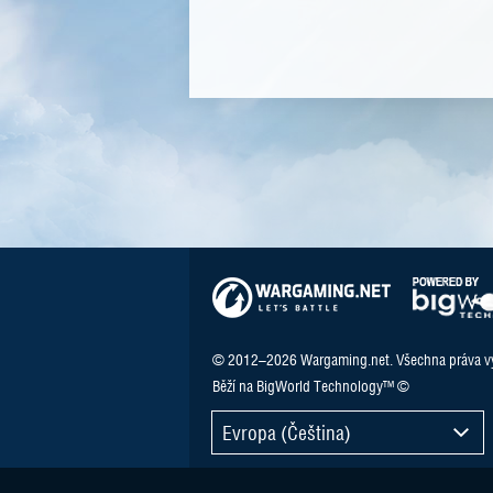
© 2012–2026 Wargaming.net. Všechna práva v
Běží na BigWorld Technology™ ©
Evropa (Čeština)