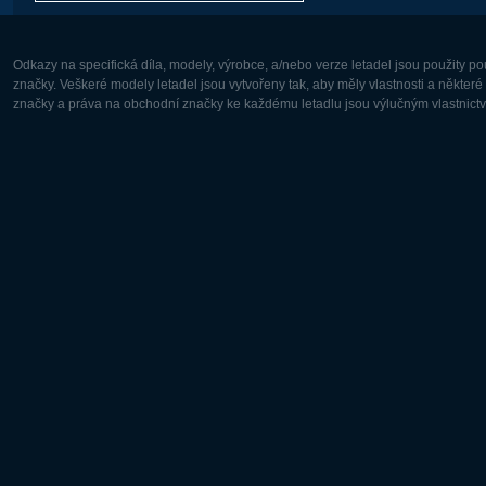
Odkazy na specifická díla, modely, výrobce, a/nebo verze letadel jsou použity 
značky. Veškeré modely letadel jsou vytvořeny tak, aby měly vlastnosti a někter
značky a práva na obchodní značky ke každému letadlu jsou výlučným vlastnictví
Evropa:
Severní A
Deutsch
English
English
Français
Čeština
Polski