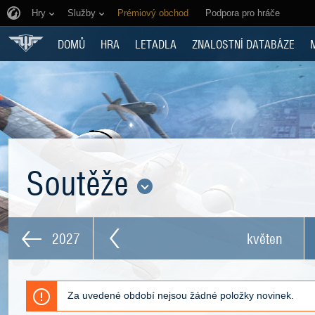
Hry
Služby
Prémiový obchod
Podpora pro hráče
DOMŮ
HRA
LETADLA
ZNALOSTNÍ DATABÁZE
Soutěže
2027
květen
Za uvedené období nejsou žádné položky novinek.