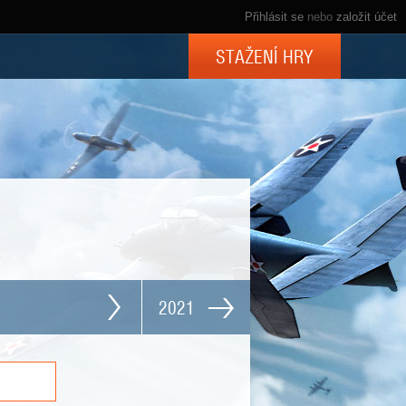
Přihlásit se
nebo
založit účet
STAŽENÍ HRY
2021