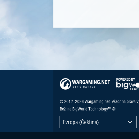
© 2012–2026 Wargaming.net. Všechna práva v
Běží na BigWorld Technology™ ©
Evropa (Čeština)