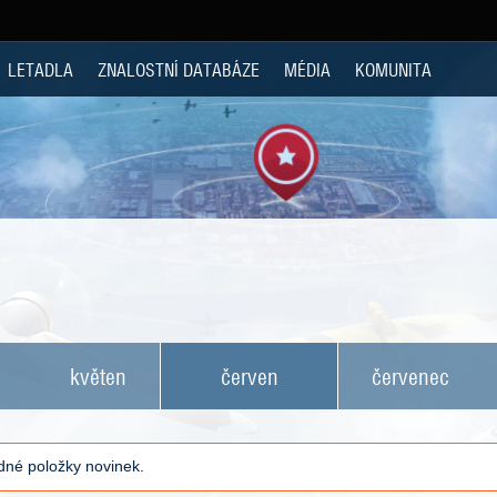
LETADLA
ZNALOSTNÍ DATABÁZE
MÉDIA
KOMUNITA
květen
červen
červenec
né položky novinek.