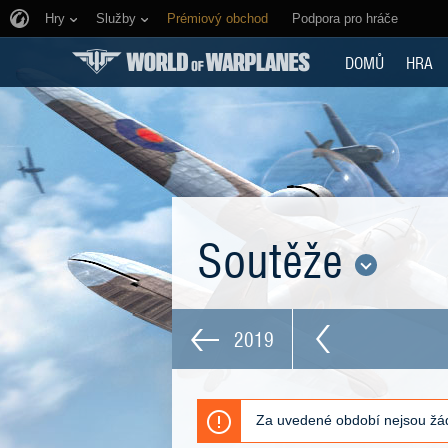
Hry
Služby
Prémiový obchod
Podpora pro hráče
DOMŮ
HRA
Soutěže
2019
Za uvedené období nejsou žád