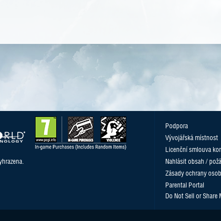
Podpora
Vývojářská místnost
Licenční smlouva kon
yhrazena.
Nahlásit obsah / pož
Zásady ochrany osob
Parental Portal
Do Not Sell or Share