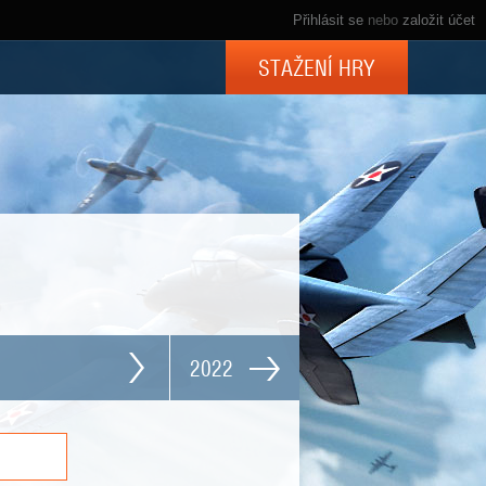
Přihlásit se
nebo
založit účet
STAŽENÍ HRY
2022