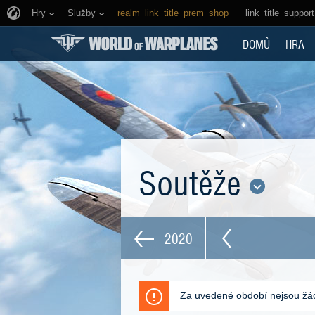
Hry
Služby
realm_link_title_prem_shop
link_title_support
DOMŮ
HRA
Soutěže
2020
Za uvedené období nejsou žád