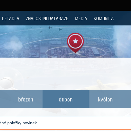
LETADLA
ZNALOSTNÍ DATABÁZE
MÉDIA
KOMUNITA
březen
duben
květen
né položky novinek.