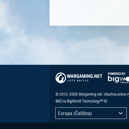
© 2012–2026 Wargaming.net. Všechna práva v
Běží na BigWorld Technology™ ©
Evropa (Čeština)