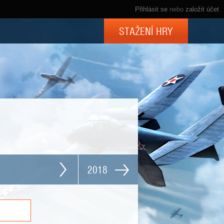
Přihlásit se
nebo
založit účet
STAŽENÍ HRY
2018