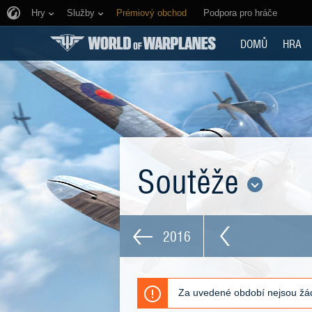
Hry
Služby
Prémiový obchod
Podpora pro hráče
DOMŮ
HRA
Soutěže
2016
Za uvedené období nejsou žád