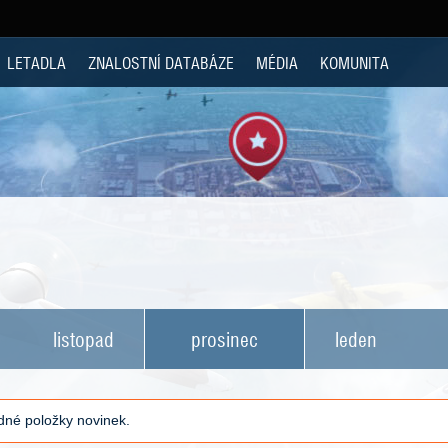
LETADLA
ZNALOSTNÍ DATABÁZE
MÉDIA
KOMUNITA
listopad
prosinec
leden
né položky novinek.