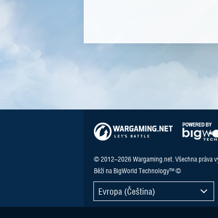
© 2012–2026 Wargaming.net. Všechna práva v
Běží na BigWorld Technology™ ©
Evropa (Čeština)