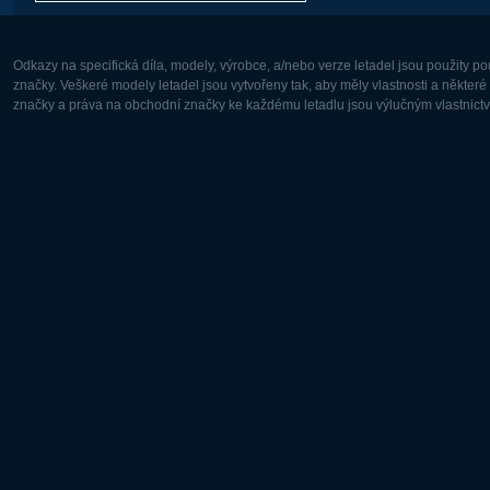
Odkazy na specifická díla, modely, výrobce, a/nebo verze letadel jsou použity 
značky. Veškeré modely letadel jsou vytvořeny tak, aby měly vlastnosti a někter
značky a práva na obchodní značky ke každému letadlu jsou výlučným vlastnictví
Evropa:
Severní A
Deutsch
English
English
Français
Čeština
Polski