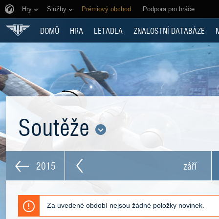
Hry
Služby
Prémiový obchod
Podpora pro hráče
DOMŮ
HRA
LETADLA
ZNALOSTNÍ DATABÁZE
Soutěže
2015
září
Za uvedené období nejsou žádné položky novinek.