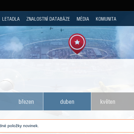
LETADLA
ZNALOSTNÍ DATABÁZE
MÉDIA
KOMUNITA
březen
duben
květen
né položky novinek.