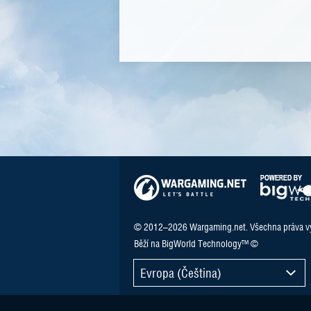
© 2012–2026 Wargaming.net. Všechna práva v
Běží na BigWorld Technology™ ©
Evropa (Čeština)