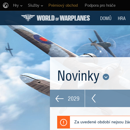
Hry
Služby
Prémiový obchod
Podpora pro hráče
DOMŮ
HRA
Novinky
2029
Za uvedené období nejsou žád