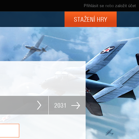
Přihlásit se
nebo
založit účet
STAŽENÍ HRY
2031