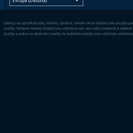
Odkazy na specifická díla, modely, výrobce, a/nebo verze letadel jsou použity 
značky. Veškeré modely letadel jsou vytvořeny tak, aby měly vlastnosti a někter
značky a práva na obchodní značky ke každému letadlu jsou výlučným vlastnictví
Evropa:
Severní A
Deutsch
English
English
Français
Čeština
Polski