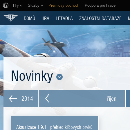
Hry
Služby
Prémiový obchod
Podpora pro hráče
DOMŮ
HRA
LETADLA
ZNALOSTNÍ DATABÁZE
Novinky
2014
říjen
Aktualizace 1.9.1 - přehled klíčových prvků