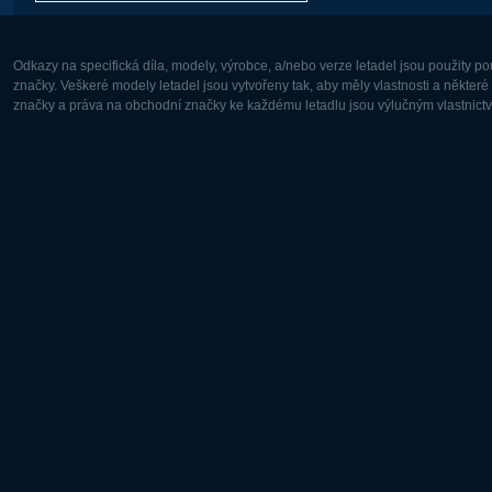
Odkazy na specifická díla, modely, výrobce, a/nebo verze letadel jsou použity 
značky. Veškeré modely letadel jsou vytvořeny tak, aby měly vlastnosti a někter
značky a práva na obchodní značky ke každému letadlu jsou výlučným vlastnictví
Evropa:
Severní A
Deutsch
English
English
Français
Čeština
Polski