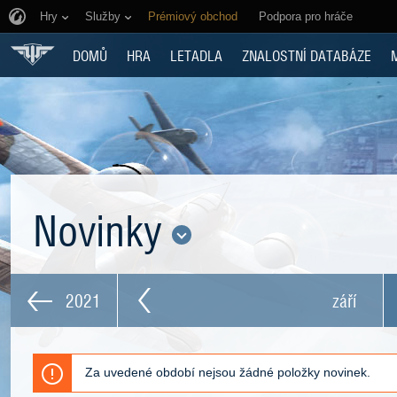
Hry
Služby
Prémiový obchod
Podpora pro hráče
DOMŮ
HRA
LETADLA
ZNALOSTNÍ DATABÁZE
Novinky
2021
září
Za uvedené období nejsou žádné položky novinek.