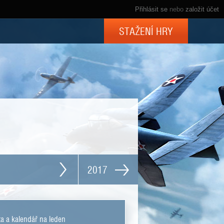
Přihlásit se
nebo
založit účet
STAŽENÍ HRY
2017
a a kalendář na leden