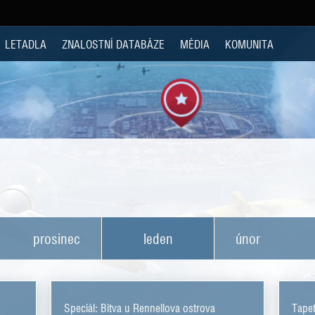
LETADLA
ZNALOSTNÍ DATABÁZE
MÉDIA
KOMUNITA
prosinec
leden
únor
Speciál: Bitva u Rennellova ostrova
Tapet