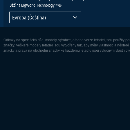
Běží na BigWorld Technology™ ©
Evropa (Čeština)
Odkazy na specifická díla, modely, výrobce, a/nebo verze letadel jsou použity 
značky. Veškeré modely letadel jsou vytvořeny tak, aby měly vlastnosti a někter
značky a práva na obchodní značky ke každému letadlu jsou výlučným vlastnictví
Evropa:
Severní A
Deutsch
English
English
Français