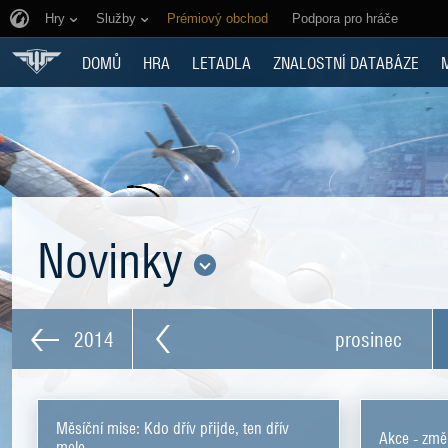
Hry
Služby
Prémiový obchod
Podpora pro hráče
DOMŮ
HRA
LETADLA
ZNALOSTNÍ DATABÁZE
Novinky
2014
prosinec
Měsíční mise: Kdo dřív přijde, ten dřív
Akce - změ
mele