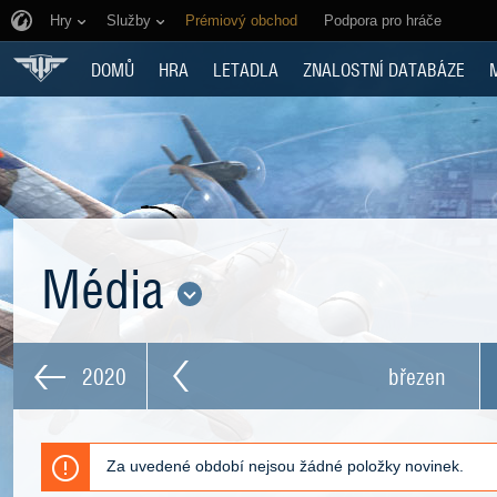
Hry
Služby
Prémiový obchod
Podpora pro hráče
DOMŮ
HRA
LETADLA
ZNALOSTNÍ DATABÁZE
Média
2020
březen
Za uvedené období nejsou žádné položky novinek.