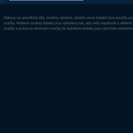
Odkazy na specifická díla, modely, výrobce, a/nebo verze letadel jsou použity 
značky. Veškeré modely letadel jsou vytvořeny tak, aby měly vlastnosti a někter
značky a práva na obchodní značky ke každému letadlu jsou výlučným vlastnictví
Evropa:
Severní A
Deutsch
English
English
Français
Čeština
Polski