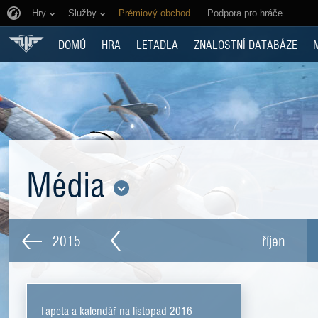
Hry
Služby
Prémiový obchod
Podpora pro hráče
DOMŮ
HRA
LETADLA
ZNALOSTNÍ DATABÁZE
Média
2015
říjen
Tapeta a kalendář na listopad 2016