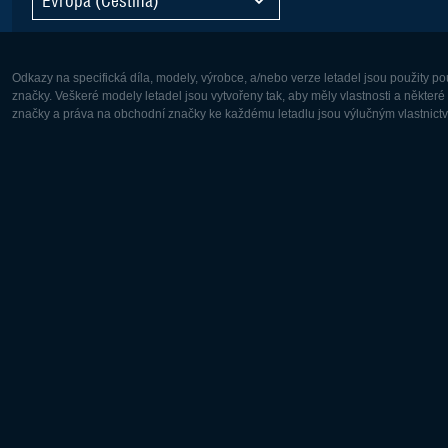
Odkazy na specifická díla, modely, výrobce, a/nebo verze letadel jsou použity 
značky. Veškeré modely letadel jsou vytvořeny tak, aby měly vlastnosti a někter
značky a práva na obchodní značky ke každému letadlu jsou výlučným vlastnictví
Evropa:
Severní A
Deutsch
English
English
Français
Čeština
Polski