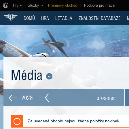
Hry
Služby
Prémiový obchod
Podpora pro hráče
DOMŮ
HRA
LETADLA
ZNALOSTNÍ DATABÁZE
Média
2028
prosinec
Za uvedené období nejsou žádné položky novinek.