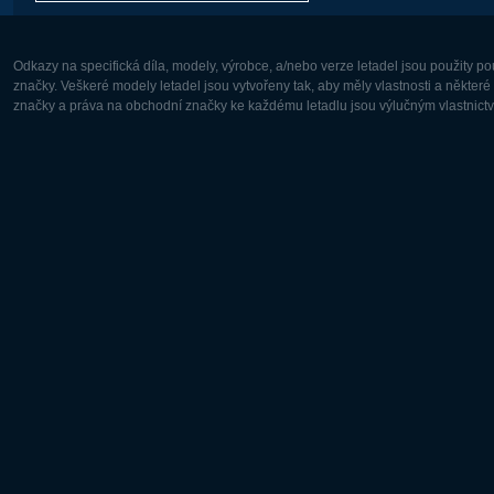
Odkazy na specifická díla, modely, výrobce, a/nebo verze letadel jsou použity 
značky. Veškeré modely letadel jsou vytvořeny tak, aby měly vlastnosti a někter
značky a práva na obchodní značky ke každému letadlu jsou výlučným vlastnictví
Evropa:
Severní A
Deutsch
English
English
Français
Čeština
Polski