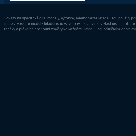
Odkazy na specifická díla, modely, výrobce, a/nebo verze letadel jsou použity 
značky. Veškeré modely letadel jsou vytvořeny tak, aby měly vlastnosti a někter
značky a práva na obchodní značky ke každému letadlu jsou výlučným vlastnictví
Evropa:
Severní A
Deutsch
English
English
Français
Čeština
Polski