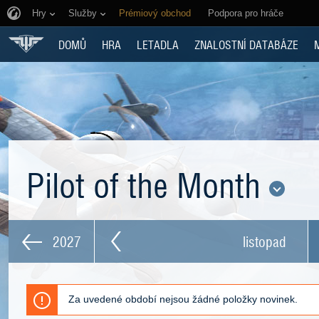
Hry
Služby
Prémiový obchod
Podpora pro hráče
DOMŮ
HRA
LETADLA
ZNALOSTNÍ DATABÁZE
Pilot of the Month
2027
listopad
Za uvedené období nejsou žádné položky novinek.