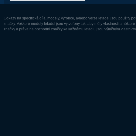
Odkazy na specifická díla, modely, výrobce, a/nebo verze letadel jsou použity 
značky. Veškeré modely letadel jsou vytvořeny tak, aby měly vlastnosti a někter
značky a práva na obchodní značky ke každému letadlu jsou výlučným vlastnictví
Evropa:
Severní A
Deutsch
English
English
Français
Čeština
Polski