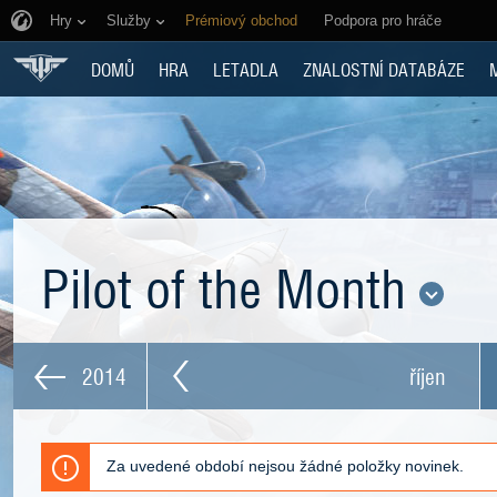
Hry
Služby
Prémiový obchod
Podpora pro hráče
DOMŮ
HRA
LETADLA
ZNALOSTNÍ DATABÁZE
Pilot of the Month
2014
říjen
Za uvedené období nejsou žádné položky novinek.