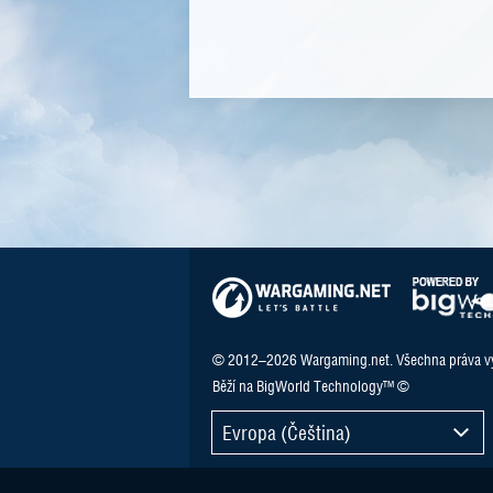
© 2012–2026 Wargaming.net. Všechna práva v
Běží na BigWorld Technology™ ©
Evropa (Čeština)