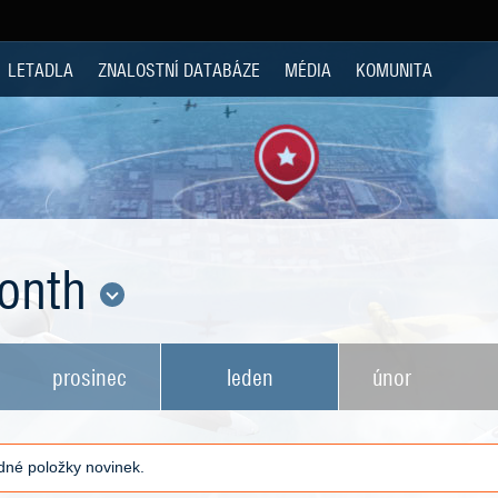
LETADLA
ZNALOSTNÍ DATABÁZE
MÉDIA
KOMUNITA
Month
prosinec
leden
únor
né položky novinek.