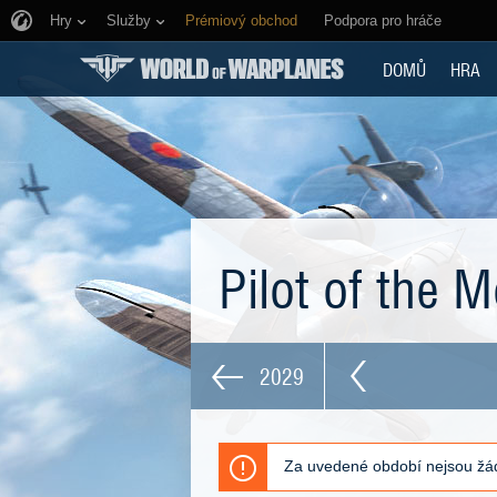
Hry
Služby
Prémiový obchod
Podpora pro hráče
DOMŮ
HRA
Pilot of the 
2029
Za uvedené období nejsou žád