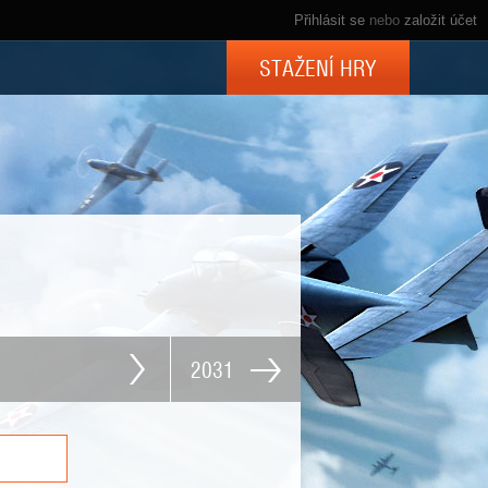
Přihlásit se
nebo
založit účet
STAŽENÍ HRY
2031