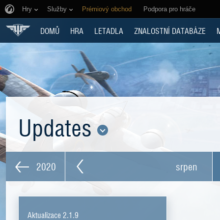
Hry
Služby
Prémiový obchod
Podpora pro hráče
DOMŮ
HRA
LETADLA
ZNALOSTNÍ DATABÁZE
Updates
2020
srpen
Aktualizace 2.1.9