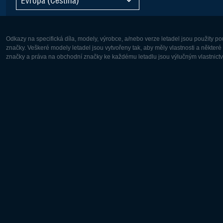
Odkazy na specifická díla, modely, výrobce, a/nebo verze letadel jsou použity 
značky. Veškeré modely letadel jsou vytvořeny tak, aby měly vlastnosti a někter
značky a práva na obchodní značky ke každému letadlu jsou výlučným vlastnictví
Evropa:
Severní A
Deutsch
English
English
Français
Čeština
Polski