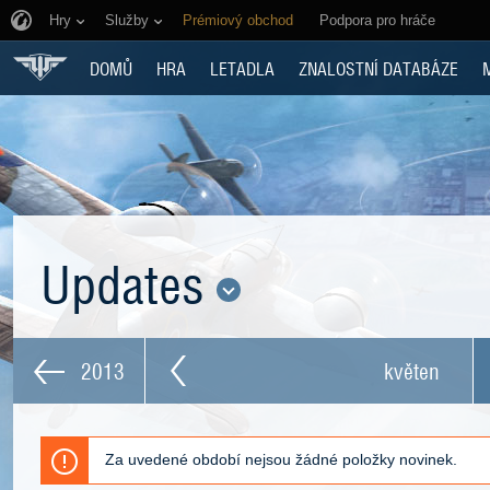
Hry
Služby
Prémiový obchod
Podpora pro hráče
DOMŮ
HRA
LETADLA
ZNALOSTNÍ DATABÁZE
Updates
2013
květen
Za uvedené období nejsou žádné položky novinek.