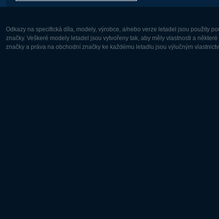
Odkazy na specifická díla, modely, výrobce, a/nebo verze letadel jsou použity 
značky. Veškeré modely letadel jsou vytvořeny tak, aby měly vlastnosti a někter
značky a práva na obchodní značky ke každému letadlu jsou výlučným vlastnictví
Evropa:
Severní A
Deutsch
English
English
Français
Čeština
Polski