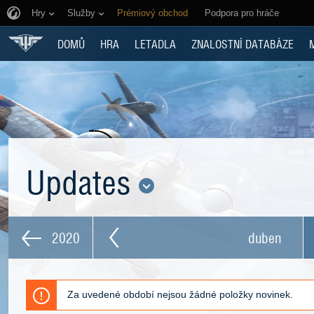
Hry
Služby
Prémiový obchod
Podpora pro hráče
DOMŮ
HRA
LETADLA
ZNALOSTNÍ DATABÁZE
Updates
2020
duben
Za uvedené období nejsou žádné položky novinek.