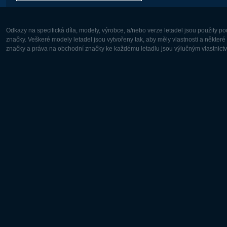
Odkazy na specifická díla, modely, výrobce, a/nebo verze letadel jsou použity 
značky. Veškeré modely letadel jsou vytvořeny tak, aby měly vlastnosti a někter
značky a práva na obchodní značky ke každému letadlu jsou výlučným vlastnictví
Evropa:
Severní A
Deutsch
English
English
Français
Čeština
Polski