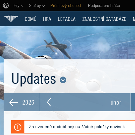
Hry
Služby
Prémiový obchod
Podpora pro hráče
DOMŮ
HRA
LETADLA
ZNALOSTNÍ DATABÁZE
Updates
2026
únor
Za uvedené období nejsou žádné položky novinek.