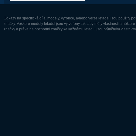
Odkazy na specifická díla, modely, výrobce, a/nebo verze letadel jsou použity 
značky. Veškeré modely letadel jsou vytvořeny tak, aby měly vlastnosti a někter
značky a práva na obchodní značky ke každému letadlu jsou výlučným vlastnictví
Evropa:
Severní A
Deutsch
English
English
Français
Čeština
Polski