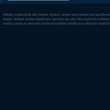
Odkazy na specifická díla, modely, výrobce, a/nebo verze letadel jsou použity 
značky. Veškeré modely letadel jsou vytvořeny tak, aby měly vlastnosti a někter
značky a práva na obchodní značky ke každému letadlu jsou výlučným vlastnictví
Evropa:
Severní A
Deutsch
English
English
Français
Čeština
Polski