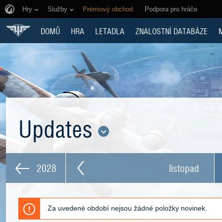
Hry
Služby
Prémiový obchod
Podpora pro hráče
DOMŮ
HRA
LETADLA
ZNALOSTNÍ DATABÁZE
Updates
2028
listopad
Za uvedené období nejsou žádné položky novinek.