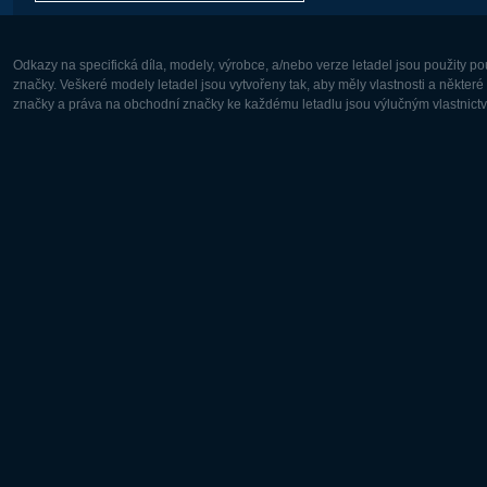
Odkazy na specifická díla, modely, výrobce, a/nebo verze letadel jsou použity 
značky. Veškeré modely letadel jsou vytvořeny tak, aby měly vlastnosti a někter
značky a práva na obchodní značky ke každému letadlu jsou výlučným vlastnictví
Evropa:
Severní A
Deutsch
English
English
Français
Čeština
Polski