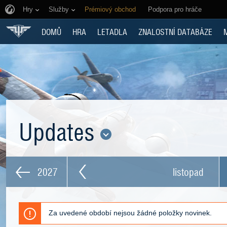
Hry
Služby
Prémiový obchod
Podpora pro hráče
DOMŮ
HRA
LETADLA
ZNALOSTNÍ DATABÁZE
Updates
2027
listopad
Za uvedené období nejsou žádné položky novinek.