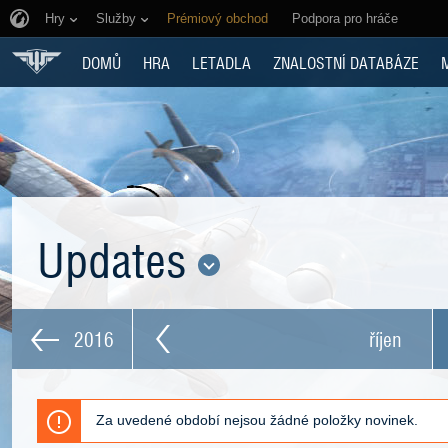
Hry
Služby
Prémiový obchod
Podpora pro hráče
DOMŮ
HRA
LETADLA
ZNALOSTNÍ DATABÁZE
Updates
2016
říjen
Za uvedené období nejsou žádné položky novinek.