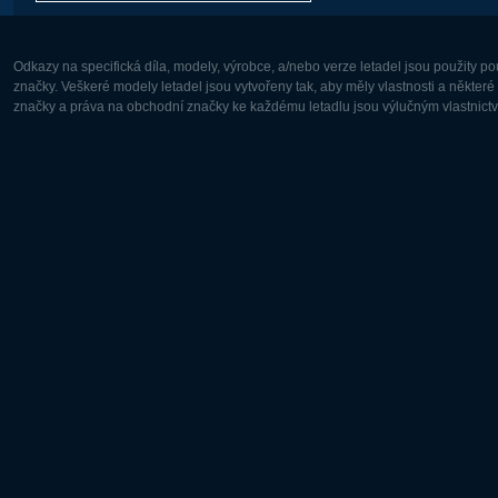
Odkazy na specifická díla, modely, výrobce, a/nebo verze letadel jsou použity 
značky. Veškeré modely letadel jsou vytvořeny tak, aby měly vlastnosti a někter
značky a práva na obchodní značky ke každému letadlu jsou výlučným vlastnictví
Evropa:
Severní A
Deutsch
English
English
Français
Čeština
Polski