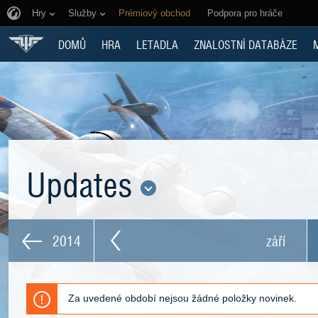
Hry
Služby
Prémiový obchod
Podpora pro hráče
DOMŮ
HRA
LETADLA
ZNALOSTNÍ DATABÁZE
Updates
2014
září
Za uvedené období nejsou žádné položky novinek.