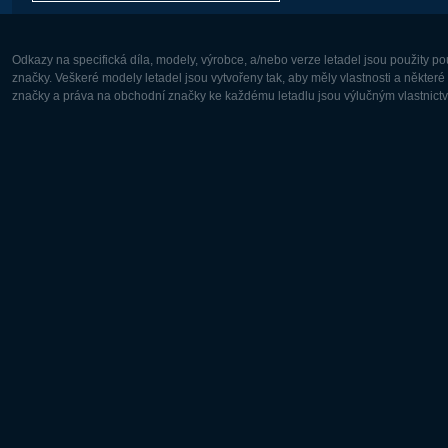
Odkazy na specifická díla, modely, výrobce, a/nebo verze letadel jsou použity 
značky. Veškeré modely letadel jsou vytvořeny tak, aby měly vlastnosti a někter
značky a práva na obchodní značky ke každému letadlu jsou výlučným vlastnictví
Evropa:
Severní A
Deutsch
English
English
Français
Čeština
Polski